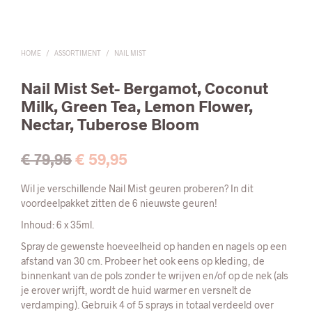
HOME
/
ASSORTIMENT
/
NAIL MIST
Nail Mist Set-
Bergamot, Coconut
Milk, Green Tea, Lemon Flower,
Nectar, Tuberose Bloom
Oorspronkelijke
Huidige
€
79,95
€
59,95
prijs
prijs
Wil je verschillende Nail Mist geuren proberen? In dit
was:
is:
voordeelpakket zitten de 6 nieuwste geuren!
€ 79,95.
€ 59,95.
Inhoud: 6 x 35ml.
Spray de gewenste hoeveelheid op handen en nagels op een
afstand van 30 cm. Probeer het ook eens op kleding, de
binnenkant van de pols zonder te wrijven en/of op de nek (als
je erover wrijft, wordt de huid warmer en versnelt de
verdamping). Gebruik 4 of 5 sprays in totaal verdeeld over