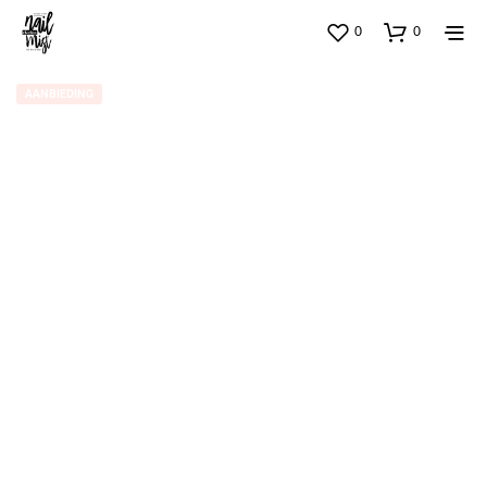
0
0
AANBIEDING