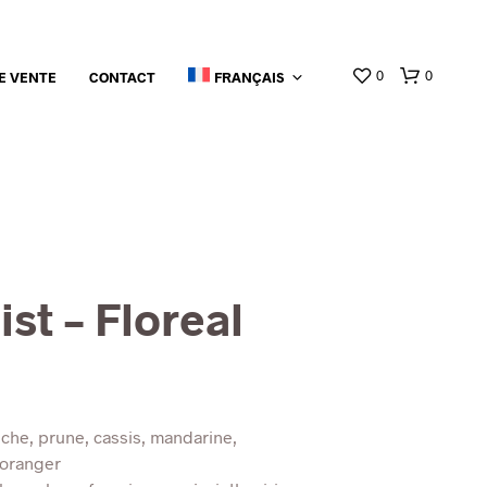
0
0
E VENTE
CONTACT
FRANÇAIS
ist –
Floreal
êche, prune, cassis, mandarine,
’oranger