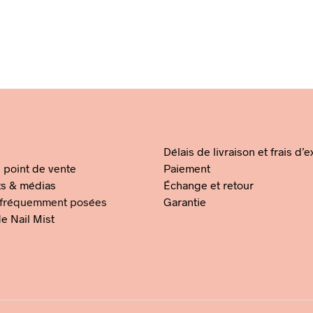
Argan
Ambra
Fiori
D’Arancio
5
€
14,95
€
12,95
ER AU PANIER
AJOUTER AU PANIER
AJOUTER AU PANIE
Délais de livraison et frais d’
 point de vente
Paiement
ts & médias
Échange et retour
 fréquemment posées
Garantie
e Nail Mist