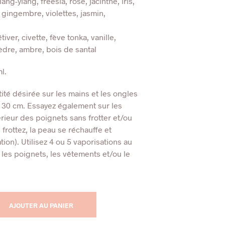
ng-ylang, freesia, rose, jacinthe, iris,
 gingembre, violettes, jasmin,
iver, civette, fève tonka, vanille,
èdre, ambre, bois de santal
l.
ité désirée sur les mains et les ongles
 30 cm. Essayez également sur les
érieur des poignets sans frotter et/ou
s frottez, la peau se réchauffe et
tion). Utilisez 4 ou 5 vaporisations au
r les poignets, les vêtements et/ou le
AJOUTER AU PANIER