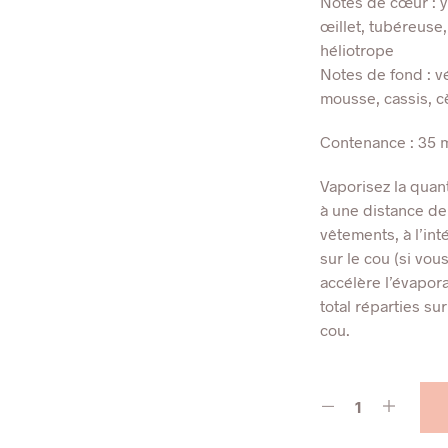
Notes de cœur : yla
œillet, tubéreuse,
héliotrope
Notes de fond : vét
mousse, cassis, c
Contenance : 35 m
Vaporisez la quant
à une distance de
vêtements, à l’int
sur le cou (si vou
accélère l’évapora
total réparties su
cou.