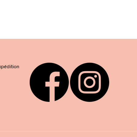
Neroli &
Rose
€
14,95
R
AJOUTER AU PANIER
expédition