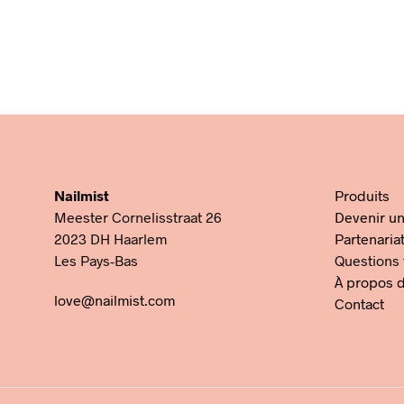
Fiori
D’Arancio
€
14,9
€
14,95
AJOUT
AJOUTER AU PANIER
Nailmist
Produits
Meester Cornelisstraat 26
Devenir un
2023 DH Haarlem
Partenaria
Les Pays-Bas
Questions
À propos d
love@nailmist.com
Contact