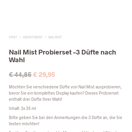
START
/
ASSORTIMENT
/
NAIL MIST
Nail Mist Probierset –
3 Düfte nach
Wahl
Ursprünglicher
Aktueller
€
44,85
€
29,95
Preis
Preis
Möchten Sie verschiedene Düfte von Nail Mist ausprobieren,
war:
ist:
bevor Sie ein komplettes Display kaufen? Dieses Probierset
enthält drei Düfte Ihrer Wahl!
€ 44,85
€ 29,95.
Inhalt: 3x 35 ml
Bitte geben Sie bei den Anmerkungen die 3 Düfte an, die Sie
testen möchten!