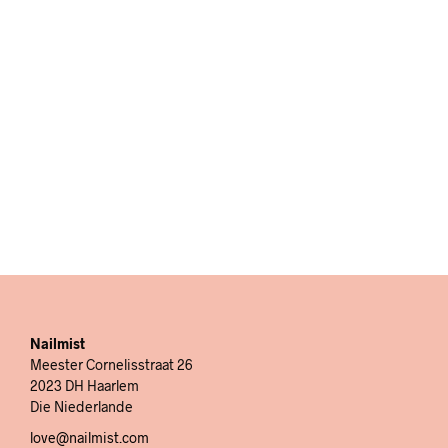
Ambra
€
14,95
IN DEN WARENKORB
Nailmist
Meester Cornelisstraat 26
2023 DH Haarlem
Die Niederlande
love@nailmist.com