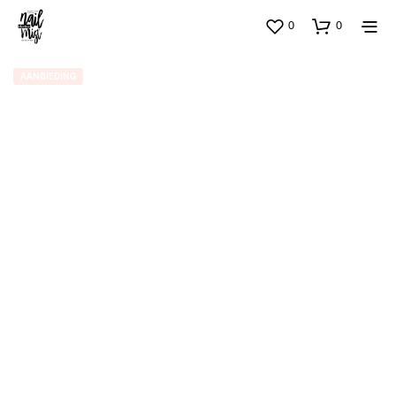
0
0
AANBIEDING