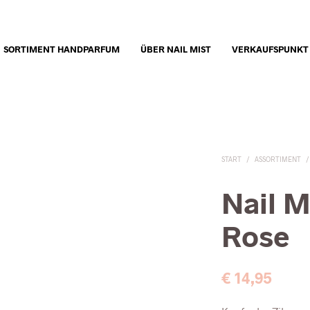
SORTIMENT HANDPARFUM
ÜBER NAIL MIST
VERKAUFSPUNKT
START
/
ASSORTIMENT
/
Nail M
Rose
€
14,95