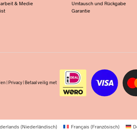
rbeit & Medie
Umtausch und Rückgabe
ist
Garantie
den
|
Privacy
| Betaal veilig met
derlands
(
Niederländisch
)
Français
(
Französisch
)
D