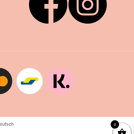
eutsch
0