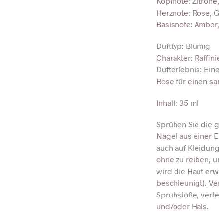
Kopfnote: Zitrone,
Herznote: Rose, G
Basisnote: Amber,
Dufttyp: Blumig
Charakter: Raffini
Dufterlebnis: Ein
Rose für einen sa
Inhalt: 35 ml
Sprühen Sie die
Nägel aus einer E
auch auf Kleidung
ohne zu reiben, 
wird die Haut er
beschleunigt). V
Sprühstöße, verte
und/oder Hals.