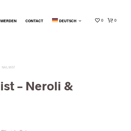
0
0
 WERDEN
CONTACT
DEUTSCH
NAIL MIST
ist –
Neroli &