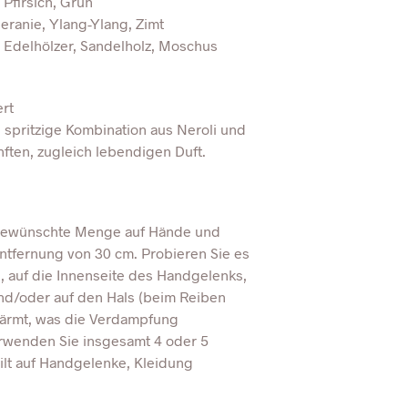
 Pfirsich, Grün
eranie, Ylang-Ylang, Zimt
 Edelhölzer, Sandelholz, Moschus
ert
e spritzige Kombination aus Neroli und
nften, zugleich lebendigen Duft.
 gewünschte Menge auf Hände und
ntfernung von 30 cm. Probieren Sie es
, auf die Innenseite des Handgelenks,
und/oder auf den Hals (beim Reiben
wärmt, was die Verdampfung
erwenden Sie insgesamt 4 oder 5
ilt auf Handgelenke, Kleidung