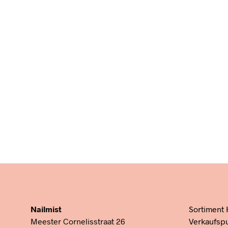
Green Tea
€
14,95
IN DEN WARENKORB
Swe
Peppe
Ambra
Fiori
€
314,
IN DE
Nailmist
Sortiment
Meester Cornelisstraat 26
Verkaufsp